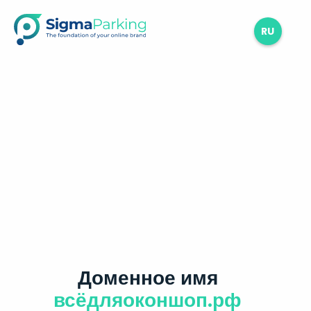
RU
Доменное имя
всёдляоконшоп.рф