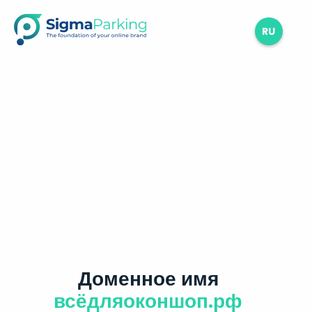
RU
Доменное имя
всёдляоконшоп.рф