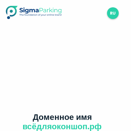
RU
Доменное имя
всёдляоконшоп.рф